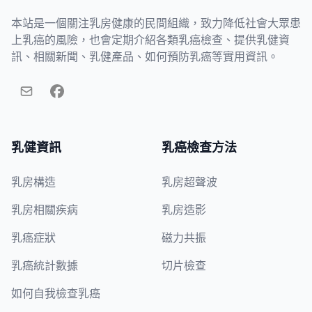
本站是一個關注乳房健康的民間組織，致力降低社會大眾患
上乳癌的風險，也會定期介紹各類乳癌檢查、提供乳健資
訊、相關新聞、乳健產品、如何預防乳癌等實用資訊。
乳健資訊
乳癌檢查方法
乳房構造
乳房超聲波
乳房相關疾病
乳房造影
乳癌症狀
磁力共振
乳癌統計數據
切片檢查
如何自我檢查乳癌