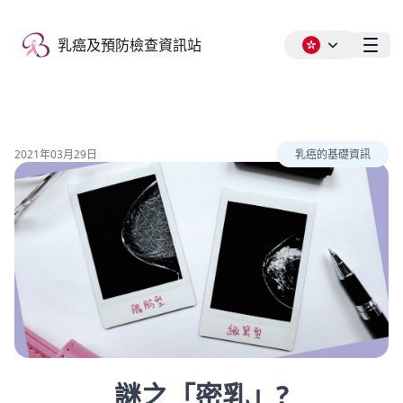
乳癌及預防檢查資訊站
乳癌及預防檢查資訊站
Ope
2021年03月29日
乳癌的基礎資訊
謎之「密乳」?