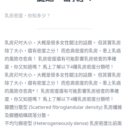
乳房密度，你知多少？
乳房尺吋大小，大概是很多女性關注的話題。 但其實乳房
除了大小，還有密度之分！ 而愈高密度的乳房，患上乳癌
的風險亦愈高！ 乳房密度還有可能影響乳房檢查的準確
度，你又知道嗎？ 馬上了解以下4種乳房密度分類吧！
乳房尺吋大小，大概是很多女性關注的話題。 但其實乳房
除了大小，還有密度之分！ 而愈高密度的乳房，患上乳癌
的風險亦愈高*！ 乳房密度還有可能影響乳房檢查的準確
度，你又知道嗎？ 馬上了解以下4種乳房密度分類吧！
腺體分散型 (Scattered fibroglandular density) 乳房纖維
及腺體組織疏落分散。
不均勻緻密型 (Heterogeneously dense) 乳房密度比前兩